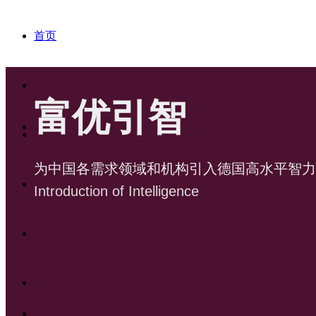
首页
关于我们
富优引智
富优服务
为中国各需求领域和机构引入德国高水平智力
富优伙伴
富优德语
Introduction o
f Intelligence
新闻动态
富优留学
联系我们
富优职教