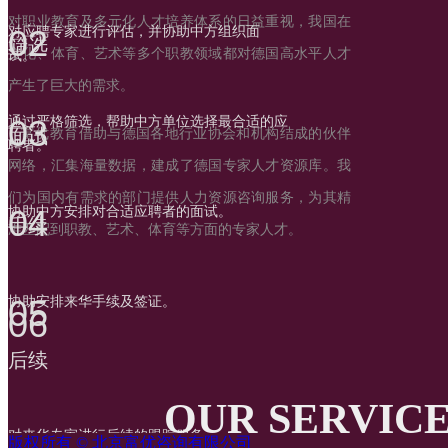
对职业教育及多元化人才培养体系的日益重视，我国在
02
对应聘专家进行评估，并协助中方组织面
筛选
文化、体育、艺术等多个职教领域都对德国高水平人才
试。
产生了巨大的需求。
03
通过严格筛选，帮助中方单位选择最合适的应
面试
富优教育借助与德国各地行业协会和机构结成的伙伴
聘者。
网络，汇集海量数据，建成了德国专家人才资源库。我
们为国内有需求的部门提供人力资源咨询服务，为其精
04
协助中方安排对合适应聘者的面试。
手续
准匹配到职教、艺术、体育等方面的专家人才。
05
协助安排来华手续及签证。
06
后续
OUR SERVIC
对来华专家进行后续的跟踪服务。
版权所有 ©
北京富优咨询有限公司